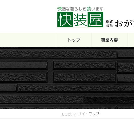
コ
ナ
ン
ビ
テ
ゲ
ン
ー
ツ
シ
へ
ョ
トップ
事業内容
ス
ン
キ
に
ッ
移
プ
動
HOME
サイトマップ