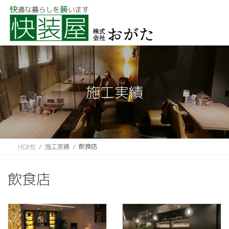
コ
ナ
ン
ビ
テ
ゲ
ン
ー
ツ
シ
へ
ョ
ス
ン
キ
に
ッ
移
施工実績
プ
動
HOME
施工実績
飲食店
飲食店